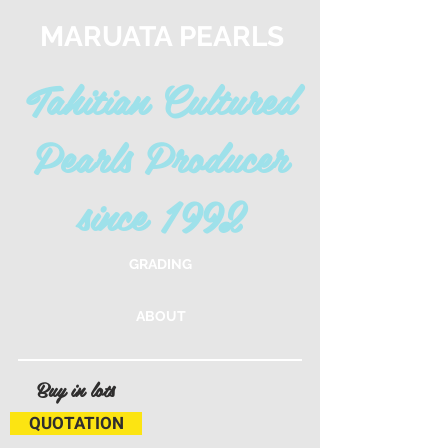
MARUATA PEARLS
Tahitian Cultured
Pearls Producer
since 1992
GRADING
ABOUT
Buy in lots
QUOTATION