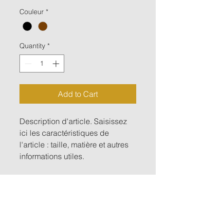
Couleur
*
Quantity
*
Add to Cart
Description d'article. Saisissez 
ici les caractéristiques de 
l'article : taille, matière et autres 
informations utiles.
DÉTAILS D'ARTICLE
Détails d'article. Saisissez ici les 
POLITIQUE D'ÉCHANGE ET DE
caractéristiques de l'article : taille, 