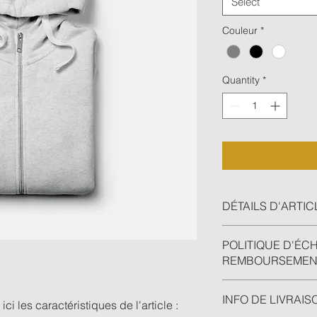
Select
Couleur
*
Quantity
*
DÉTAILS D'ARTIC
Détails d'article. Sai
POLITIQUE D'ÉC
l'article : taille, mati
REMBOURSEMEN
emplacement est idéa
de cet article à vos c
Politique d'échange
INFO DE LIVRAIS
vos visiteurs des co
ici les caractéristiques de l'article : 
remboursement des ar