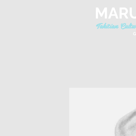
MARU
Tahitian Cult
G