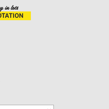
y in lots
OTATION
3